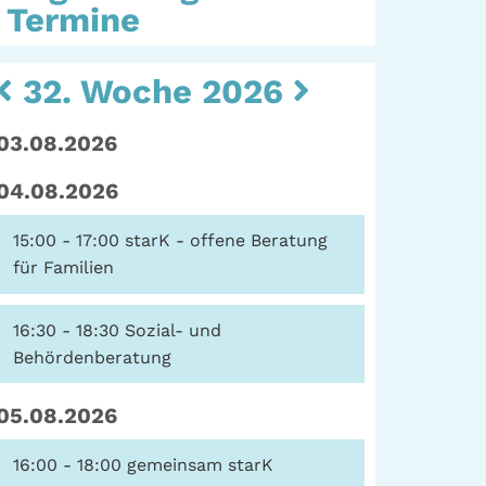
Termine
Kulturarbeit |
Sozialarbeit
eit
32. Woche 2026
Hein-Köllisch-Platz 11
+ 12, 20359 Hamburg
rum
03.08.2026
Telefon: (040) 319 36
ater
23
04.08.2026
erte
Fax: (040) 410 98 87
57
15:00 - 17:00
starK - offene Beratung
E-Mail:
info@gwa-
für Familien
stpauli.de
16:30 - 18:30
Sozial- und
Spenden: Investieren
Behördenberatung
Sie in die GWA!
05.08.2026
16:00 - 18:00
gemeinsam starK
Datenschutz