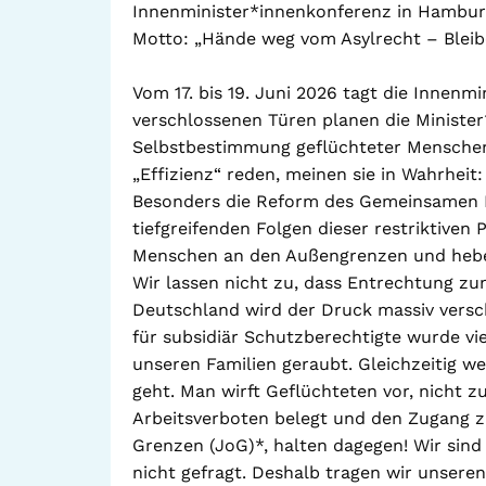
Innenminister*innenkonferenz in Hambu
Motto: „Hände weg vom Asylrecht – Bleibe
Vom 17. bis 19. Juni 2026 tagt die Innenm
verschlossenen Türen planen die Minister*
Selbstbestimmung geflüchteter Menschen
„Effizienz“ reden, meinen sie in Wahrhei
Besonders die Reform des Gemeinsamen E
tiefgreifenden Folgen dieser restriktiven P
Menschen an den Außengrenzen und hebelt 
Wir lassen nicht zu, dass Entrechtung z
Deutschland wird der Druck massiv versc
für subsidiär Schutzberechtigte wurde vi
unseren Familien geraubt. Gleichzeitig w
geht. Man wirft Geflüchteten vor, nicht z
Arbeitsverboten belegt und den Zugang zu
Grenzen (JoG)*, halten dagegen! Wir sind 
nicht gefragt. Deshalb tragen wir unseren