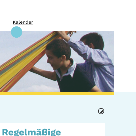
Kalender
 + Kultur
GWA St. Pauli e.V.
Regelmäßige
 Orte
Gemeinwesenarbeit |