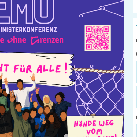
ADEBAR
Kölibri
z
starK
Stadtteilarb
IBiS
Medienzent
mm
Offene Sozial- und
Behördenberatung
Stadtteilthe
Big Point
Küchenkonz
Mieter helfern
Mietern
Familienberatung –
für Fragen zur
Erziehung
Kontakt
Impressum
der