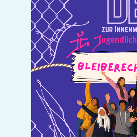
OKJA Kölibri
Verein
B-You Aktivplat
Standorte
Leseförderung
Gemeinwesenarbeit
Ferienprogra
Raumvermietung
Auszeichnungen
Jobs + Praktika
Förderverein
Förderer
News
Kalen