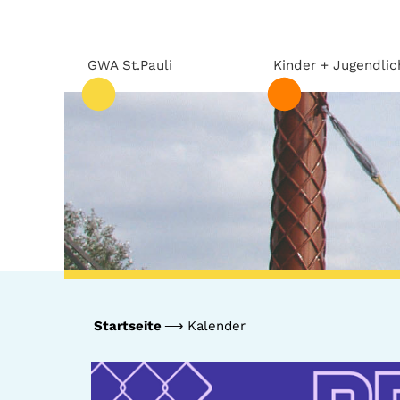
GWA St.Pauli
Kinder + Jugendlic
Startseite
Kalender
GWA St.Pauli
Kinder +
Jugendliche
Team