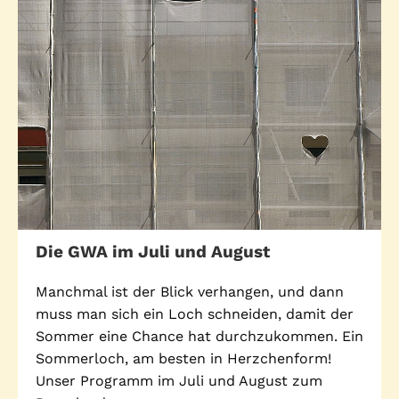
Stadtteilarbeit
IBiS
Medienzentrum
Offene Sozial- und
Behördenberatung
Stadtteiltheater
Big Point
Küchenkonzerte
Mieter helfern
Mietern
Familienberatung –
für Fragen zur
Erziehung
Die GWA im Juli und August
Manchmal ist der Blick verhangen, und dann
muss man sich ein Loch schneiden, damit der
GWA St. Pauli e.V.
Sommer eine Chance hat durchzukommen. Ein
Gemeinwesenarbeit | Kulturarbeit | Sozialarbeit
Sommerloch, am besten in Herzchenform!
Unser Programm im Juli und August zum
Hein-Köllisch-Platz 11 + 12, 20359 Hamburg