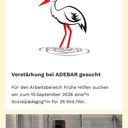
Standorte
Leseförderung
Gemeinwesenarbeit
Ferienprogramm
Raumvermietung
Auszeichnungen
Jobs + Praktika
Förderverein
Förderer
Verstärkung bei ADEBAR gesucht
Für den Arbeitsbereich Frühe Hilfen suchen
wir zum 15.September 2026 eine*n
Beratung +
Stadtteil + Kultur
Sozialpädagog*in für 25 Std./Wo.
Unterstützung
Gefährliche Orte
ADEBAR
Kölibri
starK