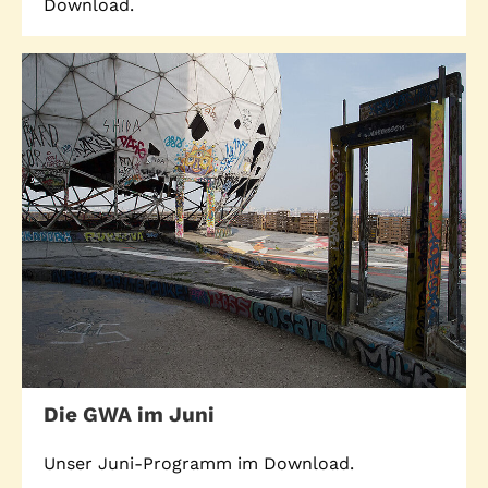
Download.
Telefon: (040) 319 36 23
Fax: (040) 410 98 87 57
E-Mail:
info@gwa-stpauli.de
Spenden: Investieren Sie in die GWA!
News
Kalender
Kontakt
Impressum
Datenschutz
Die GWA im Juni
Unser Juni-Programm im Download.