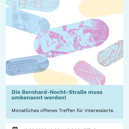
Standorte
Leseförderung
Gemeinwesenarbeit
Ferienprogramm
Raumvermietung
Auszeichnungen
Jobs + Praktika
Förderverein
Förderer
Die Bernhard-Nocht-Straße muss
umbenannt werden!
Beratung +
Stadtteil + Kultur
Unterstützung
Monatliches offenes Treffen für Interessierte.
Gefährliche Orte
ADEBAR
Kölibri
starK