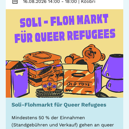
16.08.2026 14:00 - 18:00
| Kölibri
Stadtteilarbeit
IBiS
Medienzentrum
Offene Sozial- und
Behördenberatung
Stadtteiltheater
Big Point
Küchenkonzerte
Mieter helfern
Mietern
Familienberatung –
für Fragen zur
Erziehung
GWA St. Pauli e.V.
Soli-Flohmarkt für Queer Refugees
Gemeinwesenarbeit | Kulturarbeit | Sozialarbeit
Mindestens 50 % der Einnahmen
(Standgebühren und Verkauf) gehen an queer
Hein-Köllisch-Platz 11 + 12, 20359 Hamburg