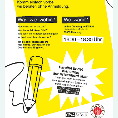
Standorte
Leseförderung
Gemeinwesenarbeit
Ferienprogramm
Raumvermietung
Auszeichnungen
Jobs + Praktika
Förderverein
Förderer
Beratung +
Stadtteil + Kultur
Unterstützung
Gefährliche Orte
ADEBAR
Kölibri
starK