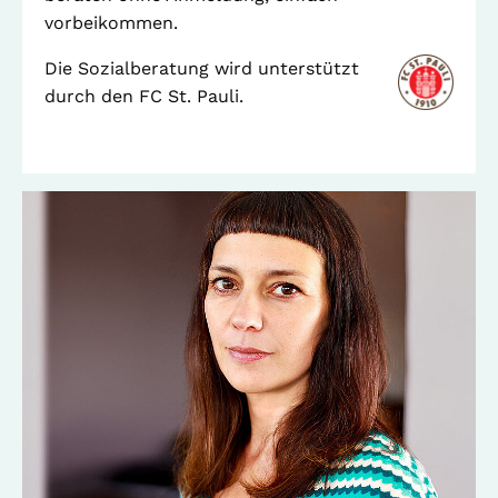
vorbeikommen.
Telefon: (040) 319 36 23
Fax: (040) 410 98 87 57
Die Sozialberatung wird unterstützt
E-Mail:
info@gwa-stpauli.de
durch den FC St. Pauli.
Spenden: Investieren Sie in die GWA!
News
Kalender
Kontakt
Impressum
Datenschutz