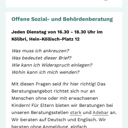
Stadtteilarbeit
IBiS
Medienzentrum
Offene Sozial- und Behördenberatung
Offene Sozial- und
Behördenberatung
Stadtteiltheater
Jeden Dienstag von 16.30 - 18.30 Uhr im
Kölibri, Hein-Köllisch-Platz 12
Big Point
Küchenkonzerte
Was muss ich ankreuzen?
Mieter helfern
Mietern
Was bedeutet dieser Brief?
Wie kann ich Widerspruch einlegen?
Familienberatung –
für Fragen zur
Wohin kann ich mich wenden?
Erziehung
Mit diesen Fragen seid Ihr hier richtig! Das
Beratungsangebot richtet sich nur an
Menschen ohne oder mit erwachsenen
GWA St. Pauli e.V.
Kindern! Für Eltern bieten wir Beratungen bei
unseren Beratungsstellen
stark
und
Adebar
an.
Gemeinwesenarbeit | Kulturarbeit | Sozialarbeit
Wir beraten auf Deutsch und Englisch. Wir
Hein-Köllisch-Platz 11 + 12, 20359 Hamburg
beraten ohne Anmeldung, einfach