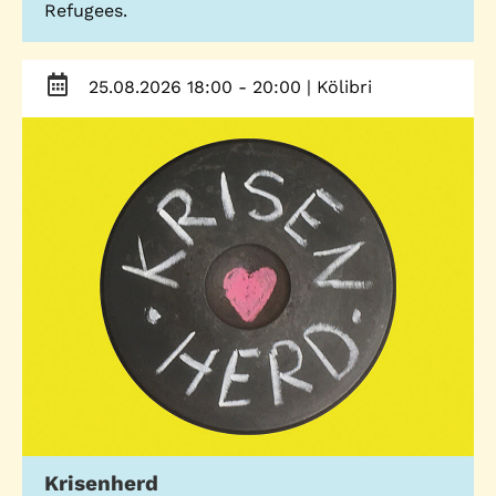
Refugees.
Telefon: (040) 319 36 23
Fax: (040) 410 98 87 57
25.08.2026 18:00 - 20:00
| Kölibri
E-Mail:
info@gwa-stpauli.de
Spenden: Investieren Sie in die GWA!
News
Kalender
Kontakt
Impressum
Datenschutz
Krisenherd