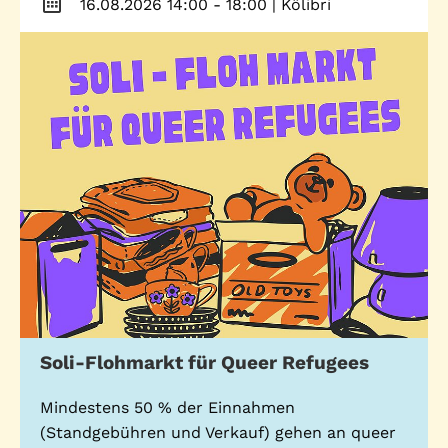
16.08.2026 14:00 - 18:00
| Kölibri
Stadtteilarbeit
IBiS
Medienzentrum
Offene Sozial- und
Behördenberatung
Stadtteiltheater
Big Point
Küchenkonzerte
Mieter helfern
Mietern
Familienberatung –
für Fragen zur
Erziehung
Soli-Flohmarkt für Queer Refugees
GWA St. Pauli e.V.
Gemeinwesenarbeit | Kulturarbeit | Sozialarbeit
Mindestens 50 % der Einnahmen
(Standgebühren und Verkauf) gehen an queer
Hein-Köllisch-Platz 11 + 12, 20359 Hamburg