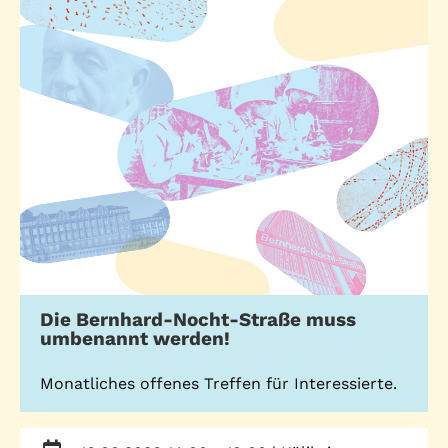
Standorte
Leseförderung
Gemeinwesenarbeit
Ferienprogramm
Raumvermietung
Auszeichnungen
Jobs + Praktika
Förderverein
Förderer
Die Bernhard-Nocht-Straße muss
umbenannt werden!
Beratung +
Stadtteil + Kultur
Unterstützung
Monatliches offenes Treffen für Interessierte.
Gefährliche Orte
ADEBAR
Kölibri
starK