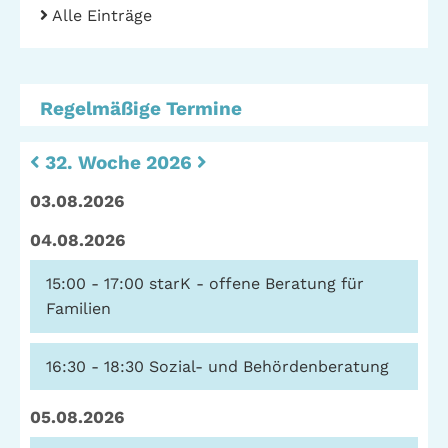
Alle Einträge
Stadtteilarbeit
IBiS
Medienzentrum
Offene Sozial- und
Behördenberatung
Stadtteiltheater
Regelmäßige Termine
Big Point
Küchenkonzerte
32. Woche 2026
Mieter helfern
Mietern
03.08.2026
Familienberatung –
04.08.2026
für Fragen zur
Erziehung
15:00 - 17:00
starK - offene Beratung für
Familien
GWA St. Pauli e.V.
16:30 - 18:30
Sozial- und Behördenberatung
Gemeinwesenarbeit | Kulturarbeit | Sozialarbeit
05.08.2026
Hein-Köllisch-Platz 11 + 12, 20359 Hamburg