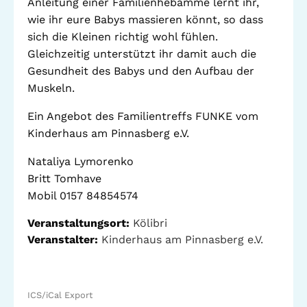
Anleitung einer Familienhebamme lernt ihr,
Standorte
Leseförderung
wie ihr eure Babys massieren könnt, so dass
Gemeinwesenarbeit
sich die Kleinen richtig wohl fühlen.
Ferienprogramm
Gleichzeitig unterstützt ihr damit auch die
Raumvermietung
Gesundheit des Babys und den Aufbau der
Muskeln.
Auszeichnungen
Ein Angebot des Familientreffs FUNKE vom
Jobs + Praktika
Kinderhaus am Pinnasberg e.V.
Förderverein
Nataliya Lymorenko
Förderer
Britt Tomhave
Mobil 0157 84854574
Veranstaltungsort:
Kölibri
Beratung +
Stadtteil + Kultur
Veranstalter:
Kinderhaus am Pinnasberg e.V.
Unterstützung
Gefährliche Orte
ADEBAR
Kölibri
ICS/iCal Export
starK