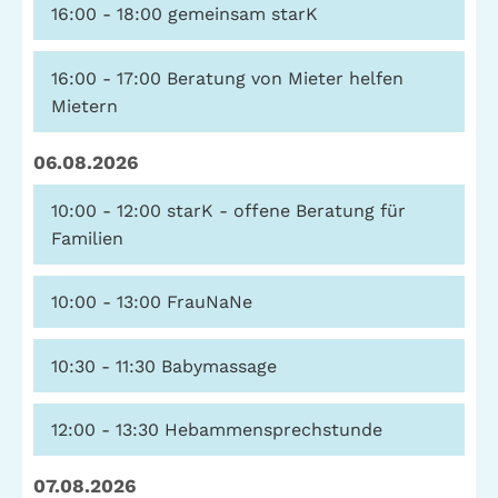
16:00 - 18:00
gemeinsam starK
Telefon: (040) 319 36 23
Fax: (040) 410 98 87 57
16:00 - 17:00
Beratung von Mieter helfen
E-Mail:
info@gwa-stpauli.de
Mietern
Spenden: Investieren Sie in die GWA!
06.08.2026
10:00 - 12:00
starK - offene Beratung für
Familien
News
Kalender
10:00 - 13:00
FrauNaNe
Kontakt
Impressum
Datenschutz
10:30 - 11:30
Babymassage
12:00 - 13:30
Hebammensprechstunde
07.08.2026