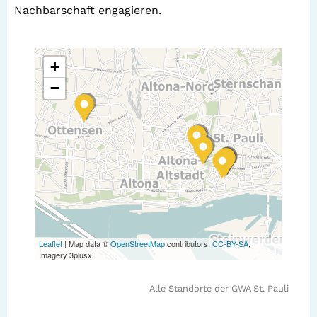
Nachbarschaft engagieren.
+
−
Leaflet
| Map data ©
OpenStreetMap
contributors,
CC-BY-SA
,
Imagery 3plusx
Alle Standorte der GWA St. Pauli