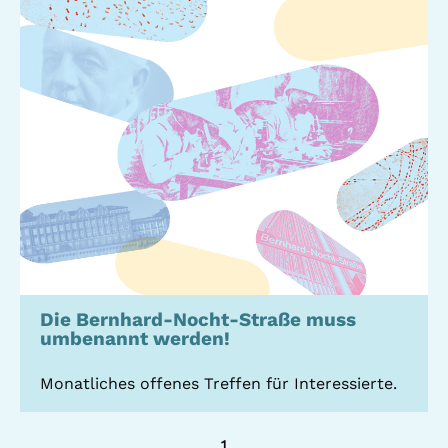
Standorte
Leseförderung
Gemeinwesenarbeit
Ferienprogramm
Raumvermietung
Auszeichnungen
Jobs + Praktika
Förderverein
Förderer
Die Bernhard-Nocht-Straße muss
umbenannt werden!
Beratung +
Stadtteil + Kultur
Unterstützung
Monatliches offenes Treffen für Interessierte.
Gefährliche Orte
ADEBAR
Kölibri
starK
1