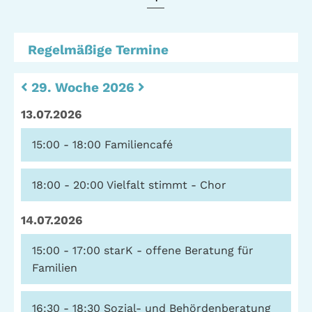
Stadtteilarbeit
IBiS
Medienzentrum
Regelmäßige Termine
Offene Sozial- und
Behördenberatung
Stadtteiltheater
29. Woche 2026
Big Point
Küchenkonzerte
13.07.2026
Mieter helfern
Mietern
15:00 - 18:00
Familiencafé
Familienberatung –
für Fragen zur
18:00 - 20:00
Vielfalt stimmt - Chor
Erziehung
14.07.2026
15:00 - 17:00
starK - offene Beratung für
GWA St. Pauli e.V.
Familien
Gemeinwesenarbeit | Kulturarbeit | Sozialarbeit
16:30 - 18:30
Sozial- und Behördenberatung
Hein-Köllisch-Platz 11 + 12, 20359 Hamburg