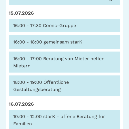
Telefon: (040) 319 36 23
15.07.2026
Fax: (040) 410 98 87 57
E-Mail:
info@gwa-stpauli.de
16:00 - 17:30
Comic-Gruppe
Spenden: Investieren Sie in die GWA!
16:00 - 18:00
gemeinsam starK
16:00 - 17:00
Beratung von Mieter helfen
News
Kalender
Mietern
18:00 - 19:00
Öffentliche
Kontakt
Impressum
Datenschutz
Gestaltungsberatung
16.07.2026
10:00 - 12:00
starK - offene Beratung für
Familien