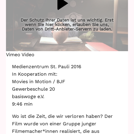
Standorte
Leseförderung
Gemeinwesenarbeit
Ferienprogramm
Der Schutz Ihrer Daten ist uns wichtig. Erst
wenn Sie hier klicken, erlauben Sie uns,
Raumvermietung
Daten von Dritt-Anbieter-Servern zu laden.
Auszeichnungen
Jobs + Praktika
Vimeo Video
Förderverein
Medienzentrum St. Pauli 2016
In Kooperation mit:
Förderer
Movies in Motion / BJF
Gewerbeschule 20
basiswoge e.V.
9:46 min
Beratung +
Stadtteil + Kultur
Unterstützung
Wo ist die Zeit, die wir verloren haben? Der
Gefährliche Orte
ADEBAR
Film wurde von einer Gruppe junger
Kölibri
Filmemacher*innen realisiert, die aus
starK