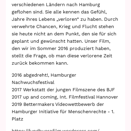
verschiedenen Ländern nach Hamburg
Stadtteilarbeit
IBiS
geflohen sind. Sie alle kennen das Gefühl,
Medienzentrum
Jahre ihres Lebens „verloren“ zu haben. Durch
Offene Sozial- und
verwehrte Chancen, Krieg und Flucht stehen
Behördenberatung
Stadtteiltheater
sie heute nicht an dem Punkt, den sie für sich
Big Point
geplant und gewünscht hatten. Unser Film,
Küchenkonzerte
den wir im Sommer 2016 produziert haben,
Mieter helfern
stellt die Frage, ob man diese verlorene Zeit
Mietern
zurück bekommen kann.
Familienberatung –
für Fragen zur
2016 abgedreht!, Hamburger
Erziehung
Nachwuchsfestival
2017 Werkstatt der jungen Filmszene des BJF
2017 up and coming, Int. Filmfestival Hannover
2019 Bettermakers Videowettbewerb der
GWA St. Pauli e.V.
Hamburger Initiative für Menschenrechte - 1.
Gemeinwesenarbeit | Kulturarbeit | Sozialarbeit
Platz
Hein-Köllisch-Platz 11 + 12, 20359 Hamburg
https://fundbuerofilm.wordpress.com/