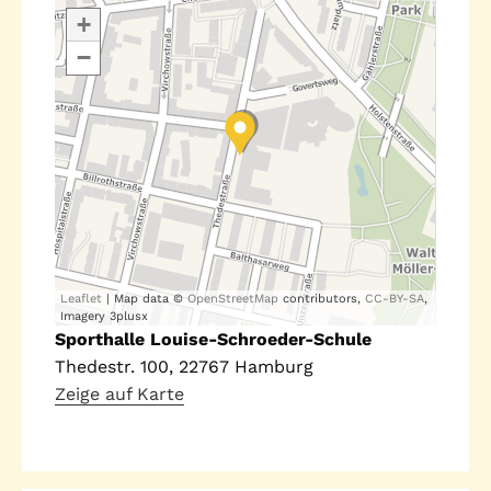
Standorte
+
Leseförderung
−
Gemeinwesenarbeit
Ferienprogramm
Raumvermietung
Auszeichnungen
Jobs + Praktika
Förderverein
Förderer
Leaflet
| Map data ©
OpenStreetMap
contributors,
CC-BY-SA
,
Imagery 3plusx
Sporthalle Louise-Schroeder-Schule
Thedestr. 100
,
22767
Hamburg
Beratung +
Stadtteil + Kultur
Zeige auf Karte
Unterstützung
Gefährliche Orte
ADEBAR
Kölibri
starK