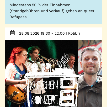
Mindestens 50 % der Einnahmen
Telefon: (040) 319 36 23
(Standgebühren und Verkauf) gehen an queer
Fax: (040) 410 98 87 57
Refugees.
E-Mail:
info@gwa-stpauli.de
Spenden: Investieren Sie in die GWA!
28.08.2026 19:30 - 22:00
| Kölibri
News
Kalender
Kontakt
Impressum
Datenschutz