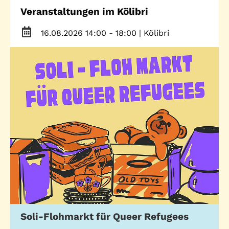
Veranstaltungen im Kölibri
Stadtteilarbeit
IBiS
Medienzentrum
16.08.2026 14:00 - 18:00
| Kölibri
Offene Sozial- und
Behördenberatung
Stadtteiltheater
Big Point
Küchenkonzerte
Mieter helfern
Mietern
Familienberatung –
für Fragen zur
Erziehung
GWA St. Pauli e.V.
Gemeinwesenarbeit | Kulturarbeit | Sozialarbeit
Soli-Flohmarkt für Queer Refugees
Hein-Köllisch-Platz 11 + 12, 20359 Hamburg