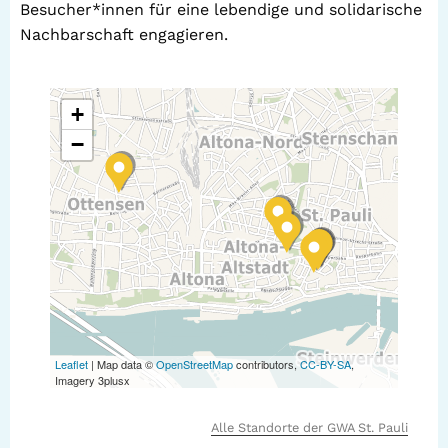
Besucher*innen für eine lebendige und solidarische
Nachbarschaft engagieren.
+
−
Leaflet
| Map data ©
OpenStreetMap
contributors,
CC-BY-SA
,
Imagery 3plusx
Alle Standorte der GWA St. Pauli