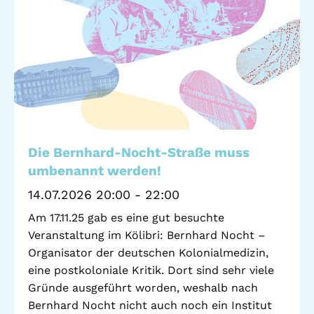
Standorte
Leseförderung
Gemeinwesenarbeit
Ferienprogramm
Raumvermietung
Auszeichnungen
Jobs + Praktika
Förderverein
Die Bernhard-Nocht-Straße muss
umbenannt werden!
Förderer
14.07.2026 20:00 - 22:00
Am 17.11.25 gab es eine gut besuchte
Veranstaltung im Kölibri: Bernhard Nocht –
Beratung +
Stadtteil + Kultur
Organisator der deutschen Kolonialmedizin,
Unterstützung
eine postkoloniale Kritik. Dort sind sehr viele
Gefährliche Orte
ADEBAR
Gründe ausgeführt worden, weshalb nach
Kölibri
Bernhard Nocht nicht auch noch ein Institut
starK