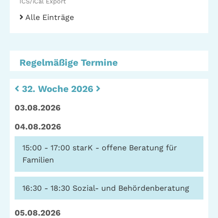
ICS/iCal Export
Alle Einträge
Telefon: (040) 319 36 23
Fax: (040) 410 98 87 57
E-Mail:
info@gwa-stpauli.de
Regelmäßige Termine
Spenden: Investieren Sie in die GWA!
32. Woche 2026
03.08.2026
News
Kalender
04.08.2026
15:00 - 17:00
starK - offene Beratung für
Kontakt
Impressum
Datenschutz
Familien
16:30 - 18:30
Sozial- und Behördenberatung
05.08.2026