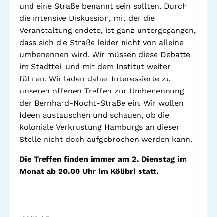
und eine Straße benannt sein sollten. Durch
Stadtteilarbeit
die intensive Diskussion, mit der die
IBiS
Veranstaltung endete, ist ganz untergegangen,
Medienzentrum
Offene Sozial- und
dass sich die Straße leider nicht von alleine
Behördenberatung
Stadtteiltheater
umbenennen wird. Wir müssen diese Debatte
Big Point
im Stadtteil und mit dem Institut weiter
Küchenkonzerte
führen. Wir laden daher Interessierte zu
Mieter helfern
unseren offenen Treffen zur Umbenennung
Mietern
der Bernhard-Nocht-Straße ein. Wir wollen
Familienberatung –
Ideen austauschen und schauen, ob die
für Fragen zur
koloniale Verkrustung Hamburgs an dieser
Erziehung
Stelle nicht doch aufgebrochen werden kann.
Die Treffen finden immer am 2. Dienstag im
Monat ab 20.00 Uhr im Kölibri statt.
GWA St. Pauli e.V.
Gemeinwesenarbeit | Kulturarbeit | Sozialarbeit
Hein-Köllisch-Platz 11 + 12, 20359 Hamburg