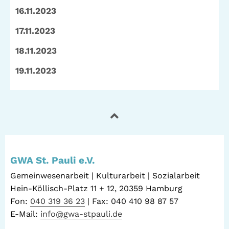
16.11.2023
Telefon: (040) 319 36 23
17.11.2023
Fax: (040) 410 98 87 57
E-Mail:
info@gwa-stpauli.de
18.11.2023
Spenden: Investieren Sie in die GWA!
19.11.2023
News
Kalender
Kontakt
Impressum
Datenschutz
GWA St. Pauli e.V.
Gemeinwesenarbeit | Kulturarbeit | Sozialarbeit
Hein-Köllisch-Platz 11 + 12, 20359 Hamburg
Fon:
040 319 36 23
| Fax: 040 410 98 87 57
E-Mail:
info@gwa-stpauli.de