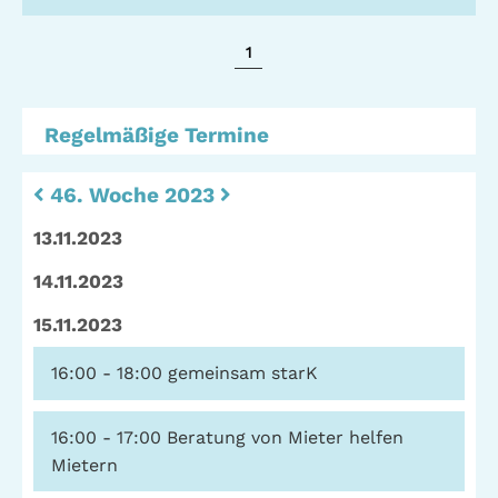
Stadtteilarbeit
IBiS
1
Medienzentrum
Offene Sozial- und
Behördenberatung
Stadtteiltheater
Regelmäßige Termine
Big Point
Küchenkonzerte
46. Woche 2023
Mieter helfern
Mietern
13.11.2023
Familienberatung –
für Fragen zur
14.11.2023
Erziehung
15.11.2023
16:00 - 18:00
gemeinsam starK
GWA St. Pauli e.V.
16:00 - 17:00
Beratung von Mieter helfen
Gemeinwesenarbeit | Kulturarbeit | Sozialarbeit
Mietern
Hein-Köllisch-Platz 11 + 12, 20359 Hamburg