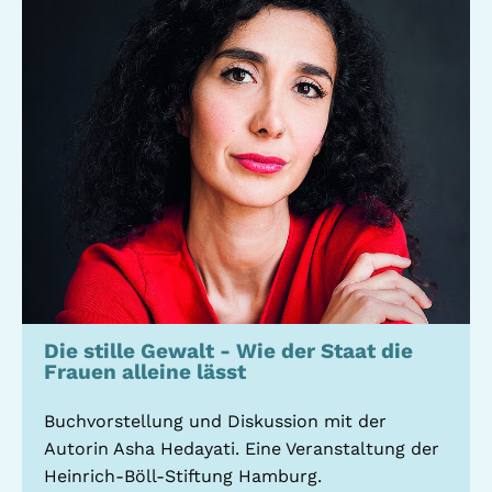
Standorte
Leseförderung
Gemeinwesenarbeit
Ferienprogramm
Raumvermietung
Auszeichnungen
Jobs + Praktika
Förderverein
Förderer
Die stille Gewalt - Wie der Staat die
Frauen alleine lässt
Beratung +
Stadtteil + Kultur
Unterstützung
Buchvorstellung und Diskussion mit der
Gefährliche Orte
ADEBAR
Autorin Asha Hedayati. Eine Veranstaltung der
Kölibri
Heinrich-Böll-Stiftung Hamburg.
starK