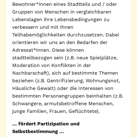
Bewohner*innen eines Stadtteils und / oder
Telefon: (040) 319 36 23
Gruppen von Menschen in vergleichbaren
Fax: (040) 410 98 87 57
Lebenslagen ihre Lebensbedingungen zu
E-Mail:
info@gwa-stpauli.de
verbessern und mit Ihnen
Teilhabemöglichkeiten durchzusetzen. Dabei
Spenden: Investieren Sie in die GWA!
orientieren wir uns an den Bedarfen der
Adressat*innen. Diese können
stadtteilbezogen sein (z.B. neue Spielplätze,
Moderation von Konflikten in der
News
Kalender
Nachbarschaft), sich auf bestimmte Themen
beziehen (z.B. Gentrifizierung, Wohnungsnot,
Häusliche Gewalt) oder die Interessen von
Kontakt
Impressum
Datenschutz
bestimmten Personengruppen beinhalten (z.B.
Schwangere, armutsbetroffene Menschen,
junge Familien, Frauen, Geflüchtete).
… fördert Partizipation und
Selbstbestimmung …