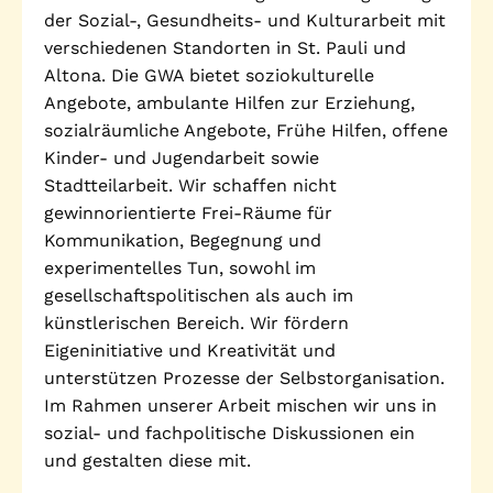
Standorte
der Sozial-, Gesundheits- und Kulturarbeit mit
Leseförderung
verschiedenen Standorten in St. Pauli und
Gemeinwesenarbeit
Ferienprogramm
Altona. Die GWA bietet soziokulturelle
Raumvermietung
Angebote, ambulante Hilfen zur Erziehung,
sozialräumliche Angebote, Frühe Hilfen, offene
Auszeichnungen
Kinder- und Jugendarbeit sowie
Stadtteilarbeit. Wir schaffen nicht
Jobs + Praktika
gewinnorientierte Frei-Räume für
Förderverein
Kommunikation, Begegnung und
experimentelles Tun, sowohl im
Förderer
gesellschaftspolitischen als auch im
künstlerischen Bereich. Wir fördern
Eigeninitiative und Kreativität und
unterstützen Prozesse der Selbstorganisation.
Beratung +
Stadtteil + Kultur
Unterstützung
Im Rahmen unserer Arbeit mischen wir uns in
Gefährliche Orte
sozial- und fachpolitische Diskussionen ein
ADEBAR
und gestalten diese mit.
Kölibri
starK