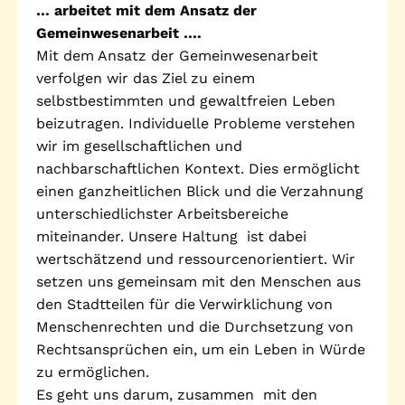
… arbeitet mit dem Ansatz der
Stadtteilarbeit
Gemeinwesenarbeit ….
IBiS
Mit dem Ansatz der Gemeinwesenarbeit
Medienzentrum
Offene Sozial- und
verfolgen wir das Ziel zu einem
Behördenberatung
Stadtteiltheater
selbstbestimmten und gewaltfreien Leben
beizutragen. Individuelle Probleme verstehen
Big Point
Küchenkonzerte
wir im gesellschaftlichen und
Mieter helfern
nachbarschaftlichen Kontext. Dies ermöglicht
Mietern
einen ganzheitlichen Blick und die Verzahnung
Familienberatung –
unterschiedlichster Arbeitsbereiche
für Fragen zur
miteinander. Unsere Haltung ist dabei
Erziehung
wertschätzend und ressourcenorientiert. Wir
setzen uns gemeinsam mit den Menschen aus
den Stadtteilen für die Verwirklichung von
GWA St. Pauli e.V.
Menschenrechten und die Durchsetzung von
Rechtsansprüchen ein, um ein Leben in Würde
Gemeinwesenarbeit | Kulturarbeit | Sozialarbeit
zu ermöglichen.
Es geht uns darum, zusammen mit den
Hein-Köllisch-Platz 11 + 12, 20359 Hamburg