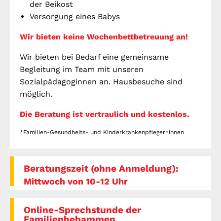
der Beikost
Stadtteilarbeit
Versorgung eines Babys
IBiS
Medienzentrum
Wir bieten keine Wochenbettbetreuung an!
Offene Sozial- und
Behördenberatung
Stadtteiltheater
Wir bieten bei Bedarf eine gemeinsame
Big Point
Begleitung im Team mit unseren
Küchenkonzerte
Sozialpädagoginnen an. Hausbesuche sind
Mieter helfern
möglich.
Mietern
Die Beratung ist vertraulich und kostenlos.
Familienberatung –
für Fragen zur
Erziehung
*Familien-Gesundheits- und Kinderkrankenpfleger*innen
Beratungszeit (ohne Anmeldung):
GWA St. Pauli e.V.
Mittwoch von 10-12 Uhr
Gemeinwesenarbeit | Kulturarbeit | Sozialarbeit
Online-Sprechstunde der
Familienhebammen
Hein-Köllisch-Platz 11 + 12, 20359 Hamburg