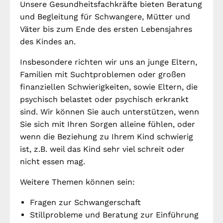
Unsere Gesundheitsfachkräfte bieten Beratung
Standorte
Leseförderung
und Begleitung für Schwangere, Mütter und
Gemeinwesenarbeit
Väter bis zum Ende des ersten Lebensjahres
Ferienprogramm
des Kindes an.
Raumvermietung
Insbesondere richten wir uns an junge Eltern,
Auszeichnungen
Familien mit Suchtproblemen oder großen
Jobs + Praktika
finanziellen Schwierigkeiten, sowie Eltern, die
psychisch belastet oder psychisch erkrankt
Förderverein
sind. Wir können Sie auch unterstützen, wenn
Sie sich mit Ihren Sorgen alleine fühlen, oder
Förderer
wenn die Beziehung zu Ihrem Kind schwierig
ist, z.B. weil das Kind sehr viel schreit oder
nicht essen mag.
Beratung +
Stadtteil + Kultur
Unterstützung
Weitere Themen können sein:
Gefährliche Orte
ADEBAR
Fragen zur Schwangerschaft
Kölibri
Stillprobleme und Beratung zur Einführung
starK