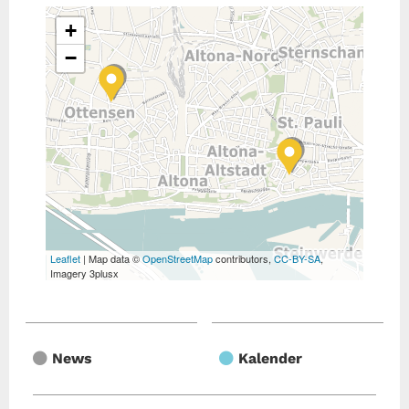
+
−
Leaflet
| Map data ©
OpenStreetMap
contributors,
CC-BY-SA
,
Imagery 3plusx
News
Kalender