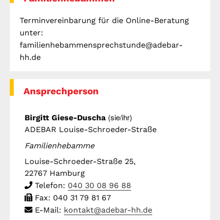
Telefon: (040) 319 36 23
Terminvereinbarung für die Online-Beratung
Fax: (040) 410 98 87 57
unter:
E-Mail:
info@gwa-stpauli.de
familienhebammensprechstunde@adebar-
hh.de
Spenden: Investieren Sie in die GWA!
Ansprechperson
News
Kalender
(sie/ihr)
Birgitt Giese-Duscha
ADEBAR Louise-Schroeder-Straße
Familienhebamme
Kontakt
Impressum
Datenschutz
Louise-Schroeder-Straße 25
,
22767
Hamburg
Telefon:
040 30 08 96 88
Fax:
040 31 79 81 67
E-Mail:
kontakt@adebar-hh.de