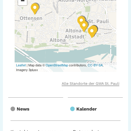
−
Leaflet
| Map data ©
OpenStreetMap
contributors,
CC-BY-SA
,
Imagery 3plusx
Alle Standorte der GWA St. Pauli
News
Kalender