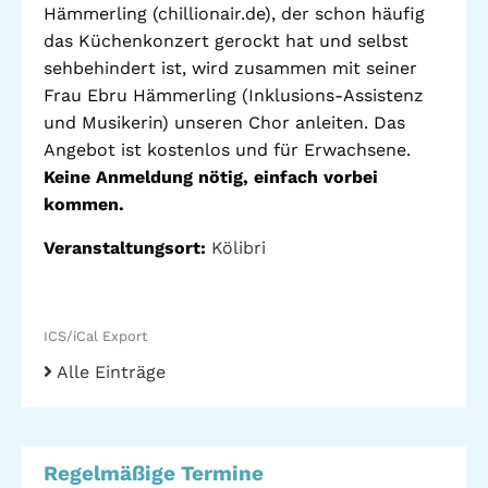
Hämmerling (chillionair.de), der schon häufig
Stadtteilarbeit
das Küchenkonzert gerockt hat und selbst
IBiS
sehbehindert ist, wird zusammen mit seiner
Medienzentrum
Offene Sozial- und
Frau Ebru Hämmerling (Inklusions-Assistenz
Behördenberatung
Stadtteiltheater
und Musikerin) unseren Chor anleiten. Das
Angebot ist kostenlos und für Erwachsene.
Big Point
Küchenkonzerte
Keine Anmeldung nötig, einfach vorbei
Mieter helfern
kommen.
Mietern
Veranstaltungsort:
Kölibri
Familienberatung –
für Fragen zur
Erziehung
ICS/iCal Export
Alle Einträge
GWA St. Pauli e.V.
Gemeinwesenarbeit | Kulturarbeit | Sozialarbeit
Regelmäßige Termine
Hein-Köllisch-Platz 11 + 12, 20359 Hamburg