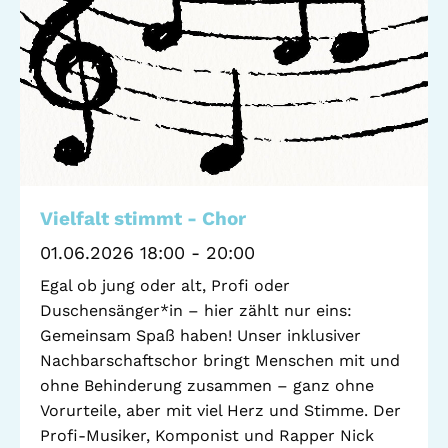
Standorte
Leseförderung
Gemeinwesenarbeit
Ferienprogramm
Raumvermietung
Auszeichnungen
Jobs + Praktika
Förderverein
Vielfalt stimmt - Chor
01.06.2026 18:00 - 20:00
Förderer
Egal ob jung oder alt, Profi oder
Duschensänger*in – hier zählt nur eins:
Gemeinsam Spaß haben! Unser inklusiver
Beratung +
Stadtteil + Kultur
Nachbarschaftschor bringt Menschen mit und
Unterstützung
ohne Behinderung zusammen – ganz ohne
Gefährliche Orte
ADEBAR
Vorurteile, aber mit viel Herz und Stimme. Der
Kölibri
Profi-Musiker, Komponist und Rapper Nick
starK