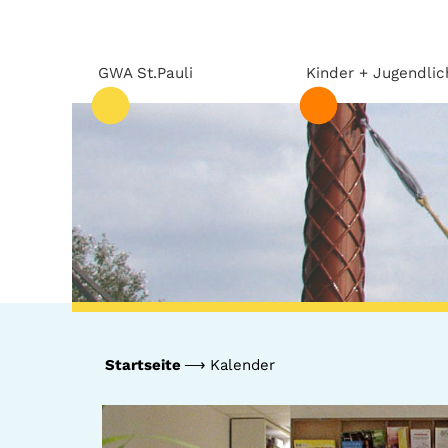
GWA St.Pauli
Kinder + Jugendlic
Startseite
Kalender
GWA St.Pauli
Kinder +
Jugendliche
Team