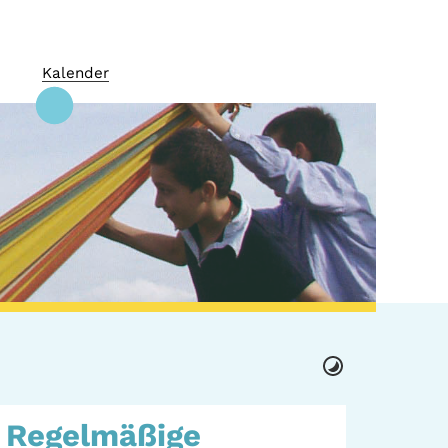
Kalender
 + Kultur
GWA St. Pauli e.V.
Regelmäßige
 Orte
Gemeinwesenarbeit |