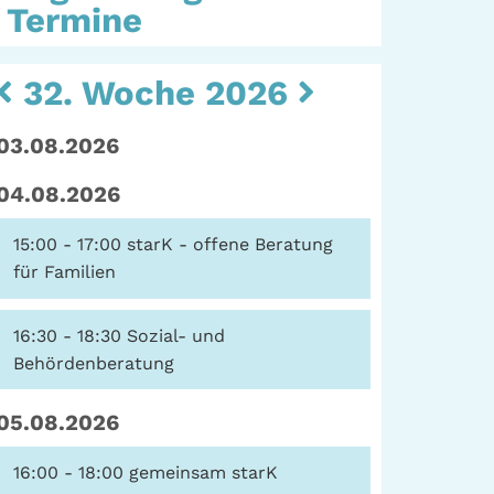
Termine
Kulturarbeit |
Sozialarbeit
eit
32. Woche 2026
Hein-Köllisch-Platz 11
+ 12, 20359 Hamburg
rum
03.08.2026
Telefon: (040) 319 36
ater
23
04.08.2026
erte
Fax: (040) 410 98 87
57
15:00 - 17:00
starK - offene Beratung
E-Mail:
info@gwa-
für Familien
stpauli.de
16:30 - 18:30
Sozial- und
Spenden: Investieren
Behördenberatung
Sie in die GWA!
05.08.2026
16:00 - 18:00
gemeinsam starK
Datenschutz