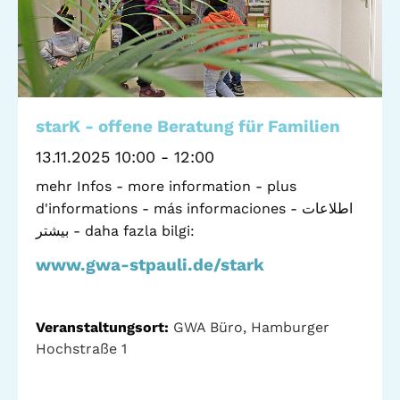
Standorte
Leseförderung
Gemeinwesenarbeit
Ferienprogramm
Raumvermietung
Auszeichnungen
starK - offene Beratung für Familien
Jobs + Praktika
13.11.2025 10:00 - 12:00
mehr Infos - more information - plus
Förderverein
d'informations - más informaciones - اطلاعات
Förderer
بیشتر - daha fazla bilgi:
www.gwa-stpauli.de/stark
Beratung +
Stadtteil + Kultur
Unterstützung
Veranstaltungsort:
GWA Büro, Hamburger
Gefährliche Orte
Hochstraße 1
ADEBAR
Kölibri
starK