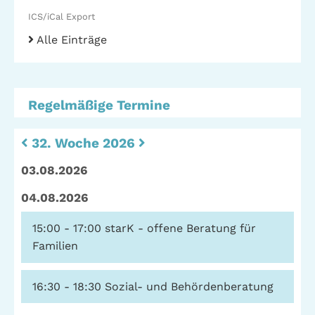
Stadtteilarbeit
ICS/iCal Export
IBiS
Alle Einträge
Medienzentrum
Offene Sozial- und
Behördenberatung
Stadtteiltheater
Big Point
Küchenkonzerte
Regelmäßige Termine
Mieter helfern
Mietern
32. Woche 2026
Familienberatung –
03.08.2026
für Fragen zur
Erziehung
04.08.2026
15:00 - 17:00
starK - offene Beratung für
Familien
GWA St. Pauli e.V.
Gemeinwesenarbeit | Kulturarbeit | Sozialarbeit
16:30 - 18:30
Sozial- und Behördenberatung
Hein-Köllisch-Platz 11 + 12, 20359 Hamburg