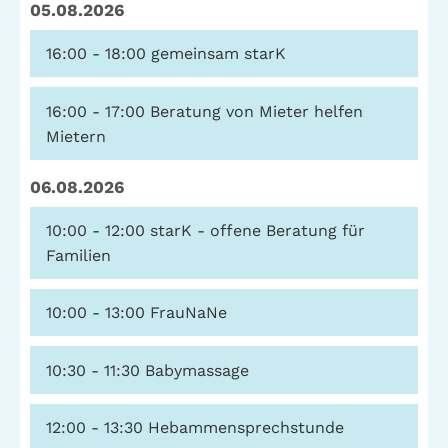
05.08.2026
Telefon: (040) 319 36 23
16:00 - 18:00
gemeinsam starK
Fax: (040) 410 98 87 57
E-Mail:
info@gwa-stpauli.de
16:00 - 17:00
Beratung von Mieter helfen
Spenden: Investieren Sie in die GWA!
Mietern
06.08.2026
News
Kalender
10:00 - 12:00
starK - offene Beratung für
Familien
Kontakt
Impressum
Datenschutz
10:00 - 13:00
FrauNaNe
10:30 - 11:30
Babymassage
12:00 - 13:30
Hebammensprechstunde