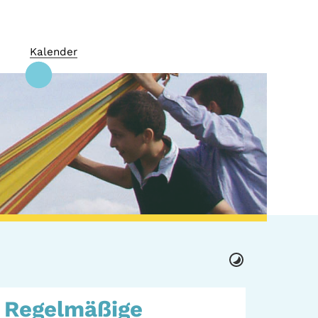
Kalender
 + Kultur
GWA St. Pauli e.V.
Regelmäßige
 Orte
Gemeinwesenarbeit |