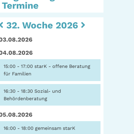
Termine
Kulturarbeit |
Sozialarbeit
eit
32. Woche 2026
Hein-Köllisch-Platz 11
+ 12, 20359 Hamburg
rum
03.08.2026
Telefon: (040) 319 36
ater
23
04.08.2026
erte
Fax: (040) 410 98 87
57
15:00 - 17:00
starK - offene Beratung
E-Mail:
info@gwa-
für Familien
stpauli.de
16:30 - 18:30
Sozial- und
Spenden: Investieren
Behördenberatung
Sie in die GWA!
05.08.2026
16:00 - 18:00
gemeinsam starK
Datenschutz