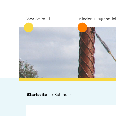
GWA St.Pauli
Kinder + Jugendlic
Startseite
Kalender
GWA St.Pauli
Kinder +
Jugendliche
Team