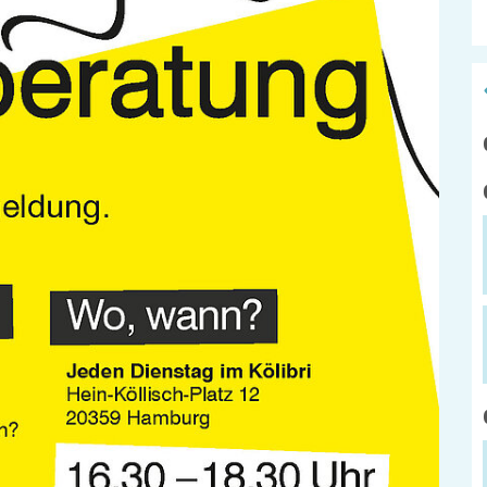
ADEBAR
Kölibri
z
starK
Stadtteilarb
IBiS
Medienzent
mm
Offene Sozial- und
Behördenberatung
Stadtteilthe
Big Point
Küchenkonz
Mieter helfern
Mietern
Familienberatung –
für Fragen zur
Erziehung
Kontakt
Impressum
der