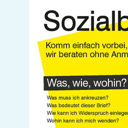
OKJA Kölibri
Verein
B-You Aktivplat
Standorte
Leseförderung
Gemeinwesenarbeit
Ferienprogra
Raumvermietung
Auszeichnungen
Jobs + Praktika
Förderverein
Förderer
News
Kalen