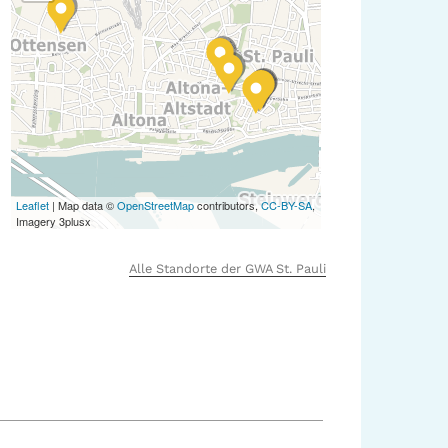
Leaflet
| Map data ©
OpenStreetMap
contributors,
CC-BY-SA
,
Imagery 3plusx
Alle Standorte der GWA St. Pauli