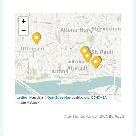
+
−
Leaflet
| Map data ©
OpenStreetMap
contributors,
CC-BY-SA
,
Imagery 3plusx
Alle Standorte der GWA St. Pauli