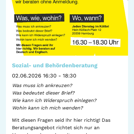
Standorte
Leseförderung
Gemeinwesenarbeit
Ferienprogramm
Raumvermietung
Auszeichnungen
Jobs + Praktika
Förderverein
Sozial- und Behördenberatung
02.06.2026 16:30 - 18:30
Förderer
Was muss ich ankreuzen?
Was bedeutet dieser Brief?
Wie kann ich Widerspruch einlegen?
Beratung +
Stadtteil + Kultur
Wohin kann ich mich wenden?
Unterstützung
Gefährliche Orte
Mit diesen Fragen seid Ihr hier richtig! Das
ADEBAR
Beratungsangebot richtet sich nur an
Kölibri
starK