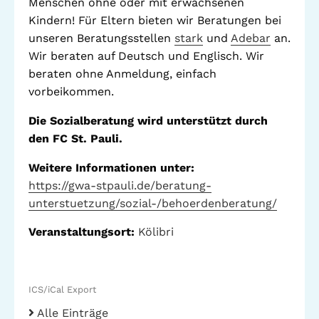
Menschen ohne oder mit erwachsenen
Stadtteilarbeit
Kindern! Für Eltern bieten wir Beratungen bei
IBiS
unseren Beratungsstellen
stark
und
Adebar
an.
Medienzentrum
Wir beraten auf Deutsch und Englisch. Wir
Offene Sozial- und
Behördenberatung
beraten ohne Anmeldung, einfach
Stadtteiltheater
vorbeikommen.
Big Point
Küchenkonzerte
Die Sozialberatung wird unterstützt durch
Mieter helfern
den FC St. Pauli.
Mietern
Weitere Informationen unter:
Familienberatung –
für Fragen zur
https://gwa-stpauli.de/beratung-
Erziehung
unterstuetzung/sozial-/behoerdenberatung/
Veranstaltungsort:
Kölibri
GWA St. Pauli e.V.
Gemeinwesenarbeit | Kulturarbeit | Sozialarbeit
ICS/iCal Export
Alle Einträge
Hein-Köllisch-Platz 11 + 12, 20359 Hamburg