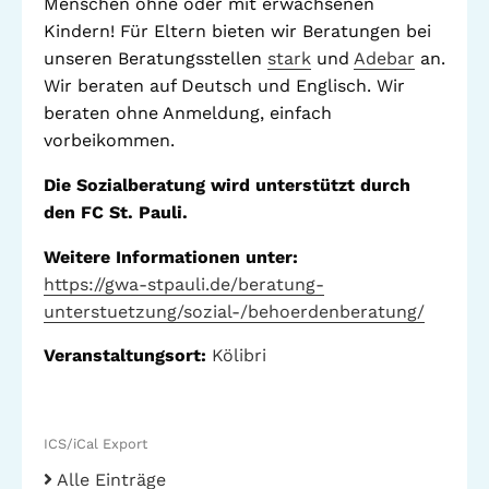
Menschen ohne oder mit erwachsenen
Stadtteilarbeit
Kindern! Für Eltern bieten wir Beratungen bei
IBiS
unseren Beratungsstellen
stark
und
Adebar
an.
Medienzentrum
Wir beraten auf Deutsch und Englisch. Wir
Offene Sozial- und
Behördenberatung
beraten ohne Anmeldung, einfach
Stadtteiltheater
vorbeikommen.
Big Point
Küchenkonzerte
Die Sozialberatung wird unterstützt durch
Mieter helfern
den FC St. Pauli.
Mietern
Weitere Informationen unter:
Familienberatung –
für Fragen zur
https://gwa-stpauli.de/beratung-
Erziehung
unterstuetzung/sozial-/behoerdenberatung/
Veranstaltungsort:
Kölibri
GWA St. Pauli e.V.
Gemeinwesenarbeit | Kulturarbeit | Sozialarbeit
ICS/iCal Export
Alle Einträge
Hein-Köllisch-Platz 11 + 12, 20359 Hamburg