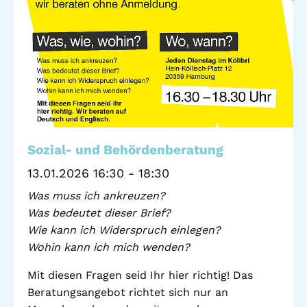
Standorte
Leseförderung
Gemeinwesenarbeit
Ferienprogramm
Raumvermietung
Auszeichnungen
Jobs + Praktika
Förderverein
Sozial- und Behördenberatung
13.01.2026 16:30 - 18:30
Förderer
Was muss ich ankreuzen?
Was bedeutet dieser Brief?
Wie kann ich Widerspruch einlegen?
Beratung +
Stadtteil + Kultur
Wohin kann ich mich wenden?
Unterstützung
Gefährliche Orte
Mit diesen Fragen seid Ihr hier richtig! Das
ADEBAR
Beratungsangebot richtet sich nur an
Kölibri
starK