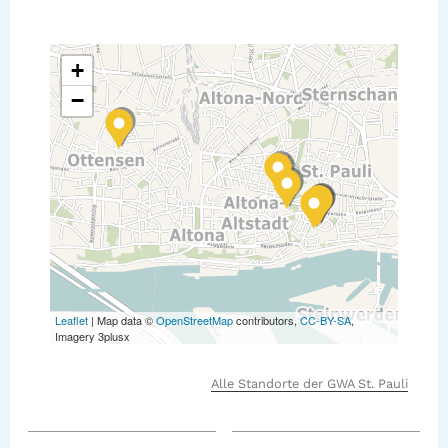
+
−
Leaflet
| Map data ©
OpenStreetMap
contributors,
CC-BY-SA
,
Imagery 3plusx
Alle Standorte der GWA St. Pauli