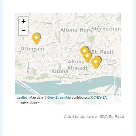
+
−
Leaflet
| Map data ©
OpenStreetMap
contributors,
CC-BY-SA
,
Imagery 3plusx
Alle Standorte der GWA St. Pauli