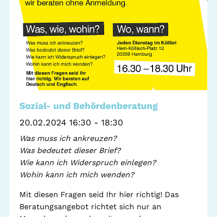
Standorte
Leseförderung
Gemeinwesenarbeit
Ferienprogramm
Raumvermietung
Auszeichnungen
Jobs + Praktika
Förderverein
Sozial- und Behördenberatung
20.02.2024 16:30 - 18:30
Förderer
Was muss ich ankreuzen?
Was bedeutet dieser Brief?
Wie kann ich Widerspruch einlegen?
Beratung +
Stadtteil + Kultur
Wohin kann ich mich wenden?
Unterstützung
Gefährliche Orte
Mit diesen Fragen seid Ihr hier richtig! Das
ADEBAR
Beratungsangebot richtet sich nur an
Kölibri
starK