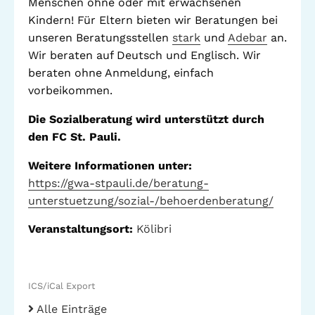
Menschen ohne oder mit erwachsenen
Stadtteilarbeit
Kindern! Für Eltern bieten wir Beratungen bei
IBiS
unseren Beratungsstellen
stark
und
Adebar
an.
Medienzentrum
Wir beraten auf Deutsch und Englisch. Wir
Offene Sozial- und
Behördenberatung
beraten ohne Anmeldung, einfach
Stadtteiltheater
vorbeikommen.
Big Point
Küchenkonzerte
Die Sozialberatung wird unterstützt durch
Mieter helfern
den FC St. Pauli.
Mietern
Weitere Informationen unter:
Familienberatung –
für Fragen zur
https://gwa-stpauli.de/beratung-
Erziehung
unterstuetzung/sozial-/behoerdenberatung/
Veranstaltungsort:
Kölibri
GWA St. Pauli e.V.
Gemeinwesenarbeit | Kulturarbeit | Sozialarbeit
ICS/iCal Export
Alle Einträge
Hein-Köllisch-Platz 11 + 12, 20359 Hamburg