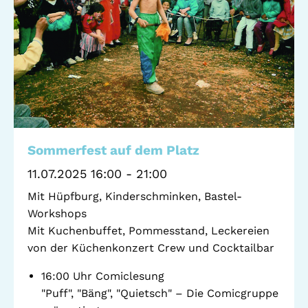
Standorte
Leseförderung
Gemeinwesenarbeit
Ferienprogramm
Raumvermietung
Auszeichnungen
Jobs + Praktika
Förderverein
Sommerfest auf dem Platz
11.07.2025 16:00 - 21:00
Förderer
Mit Hüpfburg, Kinderschminken, Bastel-
Workshops
Mit Kuchenbuffet, Pommesstand, Leckereien
Beratung +
Stadtteil + Kultur
von der Küchenkonzert Crew und Cocktailbar
Unterstützung
Gefährliche Orte
16:00 Uhr Comiclesung
ADEBAR
"Puff", "Bäng", "Quietsch" – Die Comicgruppe
Kölibri
starK