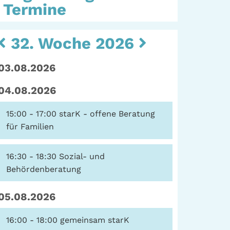
Termine
Kulturarbeit |
Sozialarbeit
eit
32. Woche 2026
Hein-Köllisch-Platz 11
+ 12, 20359 Hamburg
rum
03.08.2026
Telefon: (040) 319 36
ater
23
04.08.2026
erte
Fax: (040) 410 98 87
57
15:00 - 17:00
starK - offene Beratung
E-Mail:
info@gwa-
für Familien
stpauli.de
16:30 - 18:30
Sozial- und
Spenden: Investieren
Behördenberatung
Sie in die GWA!
05.08.2026
16:00 - 18:00
gemeinsam starK
Datenschutz