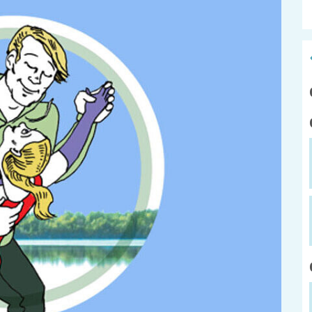
ADEBAR
Kölibri
z
starK
Stadtteilarb
IBiS
Medienzent
mm
Offene Sozial- und
Behördenberatung
Stadtteilthe
Big Point
Küchenkonz
Mieter helfern
Mietern
Familienberatung –
für Fragen zur
Erziehung
Kontakt
Impressum
der