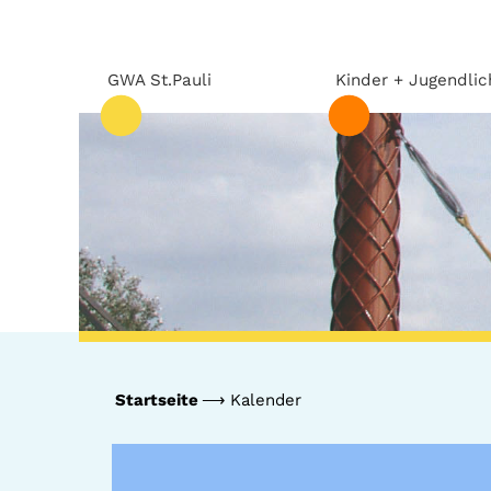
GWA St.Pauli
Kinder + Jugendlic
Startseite
Kalender
GWA St.Pauli
Kinder +
Jugendliche
Team