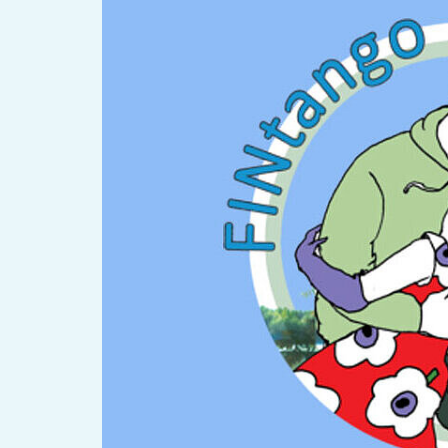
OKJA Kölibri
Verein
B-You Aktivplat
Standorte
Leseförderung
Gemeinwesenarbeit
Ferienprogra
Raumvermietung
Auszeichnungen
Jobs + Praktika
Förderverein
Förderer
News
Kalen