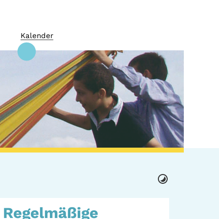
Kalender
 + Kultur
GWA St. Pauli e.V.
Regelmäßige
 Orte
Gemeinwesenarbeit |