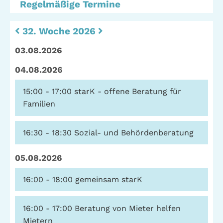
Regelmäßige Termine
Stadtteilarbeit
IBiS
32. Woche 2026
Medienzentrum
Offene Sozial- und
Behördenberatung
03.08.2026
Stadtteiltheater
Big Point
04.08.2026
Küchenkonzerte
Mieter helfern
15:00 - 17:00
starK - offene Beratung für
Mietern
Familien
Familienberatung –
für Fragen zur
16:30 - 18:30
Sozial- und Behördenberatung
Erziehung
05.08.2026
16:00 - 18:00
gemeinsam starK
GWA St. Pauli e.V.
Gemeinwesenarbeit | Kulturarbeit | Sozialarbeit
16:00 - 17:00
Beratung von Mieter helfen
Mietern
Hein-Köllisch-Platz 11 + 12, 20359 Hamburg