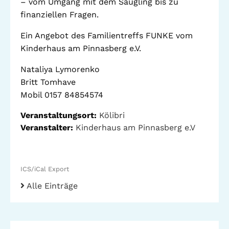
– vom Umgang mit dem Säugling bis zu
Standorte
Leseförderung
finanziellen Fragen.
Gemeinwesenarbeit
Ferienprogramm
Ein Angebot des Familientreffs FUNKE vom
Raumvermietung
Kinderhaus am Pinnasberg e.V.
Auszeichnungen
Nataliya Lymorenko
Britt Tomhave
Jobs + Praktika
Mobil 0157 84854574
Förderverein
Veranstaltungsort:
Kölibri
Veranstalter:
Kinderhaus am Pinnasberg e.V
Förderer
ICS/iCal Export
Beratung +
Stadtteil + Kultur
Alle Einträge
Unterstützung
Gefährliche Orte
ADEBAR
Kölibri
starK