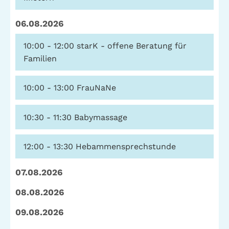
Telefon: (040) 319 36 23
06.08.2026
Fax: (040) 410 98 87 57
E-Mail:
info@gwa-stpauli.de
10:00 - 12:00
starK - offene Beratung für
Familien
Spenden: Investieren Sie in die GWA!
10:00 - 13:00
FrauNaNe
News
Kalender
10:30 - 11:30
Babymassage
12:00 - 13:30
Hebammensprechstunde
Kontakt
Impressum
Datenschutz
07.08.2026
08.08.2026
09.08.2026