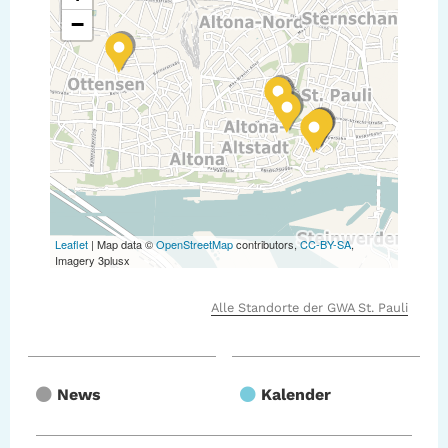
−
Leaflet
| Map data ©
OpenStreetMap
contributors,
CC-BY-SA
,
Imagery 3plusx
Alle Standorte der GWA St. Pauli
News
Kalender