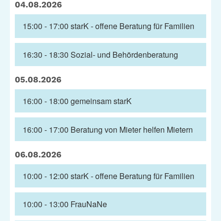
04.08.2026
Stadtteilarbeit
IBiS
15:00 - 17:00
starK - offene Beratung für Familien
Medienzentrum
Offene Sozial- und
Behördenberatung
Stadtteiltheater
16:30 - 18:30
Sozial- und Behördenberatung
Big Point
Küchenkonzerte
05.08.2026
Mieter helfern Mietern
16:00 - 18:00
gemeinsam starK
Familienberatung – für
Fragen zur Erziehung
16:00 - 17:00
Beratung von Mieter helfen Mietern
06.08.2026
GWA St. Pauli e.V.
10:00 - 12:00
starK - offene Beratung für Familien
Gemeinwesenarbeit | Kulturarbeit | Sozialarbeit
Hein-Köllisch-Platz 11 + 12, 20359 Hamburg
10:00 - 13:00
FrauNaNe