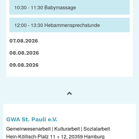
Telefon: (040) 319 36 23
10:30 - 11:30
Babymassage
Fax: (040) 410 98 87 57
E-Mail:
info@gwa-stpauli.de
12:00 - 13:30
Hebammensprechstunde
Spenden: Investieren Sie in die GWA!
07.08.2026
08.08.2026
News
Kalender
09.08.2026
Kontakt
Impressum
Datenschutz
GWA St. Pauli e.V.
Gemeinwesenarbeit | Kulturarbeit | Sozialarbeit
Hein-Köllisch-Platz 11 + 12, 20359 Hamburg