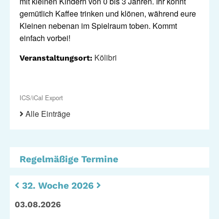
mit kleinen Kindern von 0 bis 3 Jahren. Ihr könnt
Standorte
Leseförderung
gemütlich Kaffee trinken und klönen, während eure
Gemeinwesenarbeit
Kleinen nebenan im Spielraum toben. Kommt
Ferienprogramm
einfach vorbei!
Raumvermietung
Kölibri
Veranstaltungsort:
Auszeichnungen
Jobs + Praktika
ICS/iCal Export
Förderverein
Alle Einträge
Förderer
Regelmäßige Termine
Beratung +
Stadtteil + Kultur
Unterstützung
32. Woche 2026
Gefährliche Orte
ADEBAR
03.08.2026
Kölibri
starK