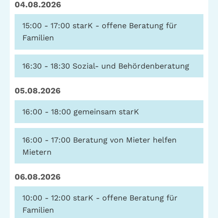
04.08.2026
Stadtteilarbeit
IBiS
15:00 - 17:00
starK - offene Beratung für
Medienzentrum
Familien
Offene Sozial- und
Behördenberatung
Stadtteiltheater
16:30 - 18:30
Sozial- und Behördenberatung
Big Point
Küchenkonzerte
Mieter helfern
05.08.2026
Mietern
16:00 - 18:00
gemeinsam starK
Familienberatung –
für Fragen zur
Erziehung
16:00 - 17:00
Beratung von Mieter helfen
Mietern
GWA St. Pauli e.V.
06.08.2026
Gemeinwesenarbeit | Kulturarbeit | Sozialarbeit
10:00 - 12:00
starK - offene Beratung für
Familien
Hein-Köllisch-Platz 11 + 12, 20359 Hamburg