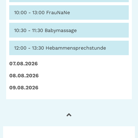
Telefon: (040) 319 36 23
10:00 - 13:00
FrauNaNe
Fax: (040) 410 98 87 57
E-Mail:
info@gwa-stpauli.de
10:30 - 11:30
Babymassage
Spenden: Investieren Sie in die GWA!
12:00 - 13:30
Hebammensprechstunde
07.08.2026
News
Kalender
08.08.2026
09.08.2026
Kontakt
Impressum
Datenschutz