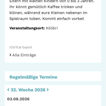
Eltern mit kleinen Kindern von 0 bis 3 Jahren.
Standorte
Leseförderung
Ihr könnt gemütlich Kaffee trinken und
Gemeinwesenarbeit
klönen, während eure Kleinen nebenan im
Ferienprogramm
Spielraum toben. Kommt einfach vorbei!
Raumvermietung
Veranstaltungsort:
Kölibri
Auszeichnungen
Jobs + Praktika
ICS/iCal Export
Förderverein
Alle Einträge
Förderer
Regelmäßige Termine
Beratung +
Stadtteil + Kultur
Unterstützung
32. Woche 2026
Gefährliche Orte
ADEBAR
03.08.2026
Kölibri
starK