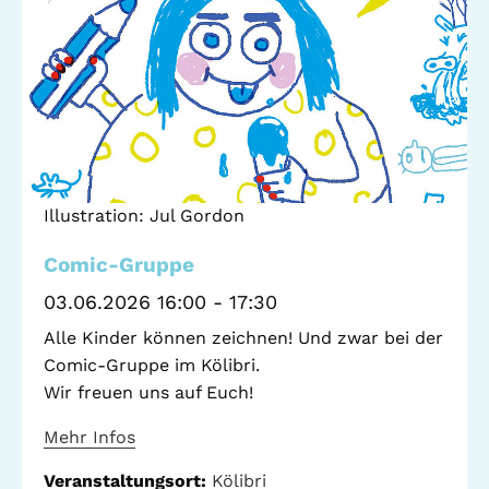
Standorte
Leseförderung
Gemeinwesenarbeit
Ferienprogramm
Raumvermietung
Auszeichnungen
Jobs + Praktika
Illustration: Jul Gordon
Förderverein
Comic-Gruppe
Förderer
03.06.2026 16:00 - 17:30
Alle Kinder können zeichnen! Und zwar bei der
Comic-Gruppe im Kölibri.
Beratung +
Stadtteil + Kultur
Wir freuen uns auf Euch!
Unterstützung
Gefährliche Orte
Mehr Infos
ADEBAR
Kölibri
Veranstaltungsort:
Kölibri
starK