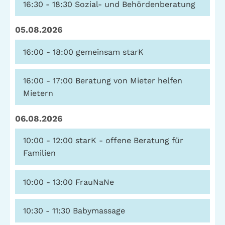
16:30 - 18:30
Sozial- und Behördenberatung
Telefon: (040) 319 36 23
05.08.2026
Fax: (040) 410 98 87 57
E-Mail:
info@gwa-stpauli.de
16:00 - 18:00
gemeinsam starK
Spenden: Investieren Sie in die GWA!
16:00 - 17:00
Beratung von Mieter helfen
Mietern
News
Kalender
06.08.2026
10:00 - 12:00
starK - offene Beratung für
Familien
Kontakt
Impressum
Datenschutz
10:00 - 13:00
FrauNaNe
10:30 - 11:30
Babymassage