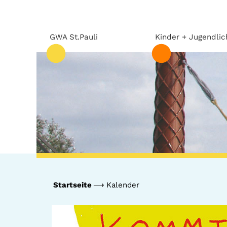
GWA St.Pauli
Kinder + Jugendlic
Startseite
Kalender
GWA St.Pauli
Kinder +
Jugendliche
Team