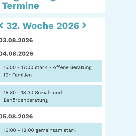
Termine
Kulturarbeit |
Sozialarbeit
eit
32. Woche 2026
Hein-Köllisch-Platz 11
+ 12, 20359 Hamburg
rum
03.08.2026
Telefon: (040) 319 36
ater
23
04.08.2026
erte
Fax: (040) 410 98 87
57
15:00 - 17:00
starK - offene Beratung
E-Mail:
info@gwa-
für Familien
stpauli.de
16:30 - 18:30
Sozial- und
Spenden: Investieren
Behördenberatung
Sie in die GWA!
05.08.2026
16:00 - 18:00
gemeinsam starK
Datenschutz