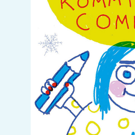
OKJA Kölibri
Verein
B-You Aktivplat
Standorte
Leseförderung
Gemeinwesenarbeit
Ferienprogra
Raumvermietung
Auszeichnungen
Jobs + Praktika
Förderverein
Förderer
News
Kalen