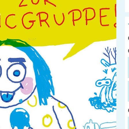
ADEBAR
Kölibri
z
starK
Stadtteilarb
IBiS
Medienzent
mm
Offene Sozial- und
Behördenberatung
Stadtteilthe
Big Point
Küchenkonz
Mieter helfern
Mietern
Familienberatung –
für Fragen zur
Erziehung
Kontakt
Impressum
der