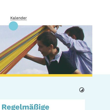
Kalender
 + Kultur
GWA St. Pauli e.V.
Regelmäßige
 Orte
Gemeinwesenarbeit |