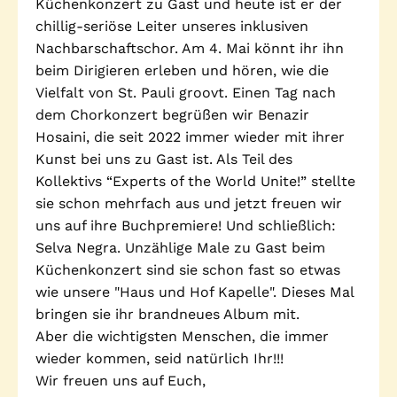
Küchenkonzert zu Gast und heute ist er der
Stadtteilarbeit
chillig-seriöse Leiter unseres inklusiven
IBiS
Nachbarschaftschor. Am 4. Mai könnt ihr ihn
Medienzentrum
beim Dirigieren erleben und hören, wie die
Offene Sozial- und
Behördenberatung
Vielfalt von St. Pauli groovt. Einen Tag nach
Stadtteiltheater
dem Chorkonzert begrüßen wir Benazir
Big Point
Küchenkonzerte
Hosaini, die seit 2022 immer wieder mit ihrer
Mieter helfern
Kunst bei uns zu Gast ist. Als Teil des
Mietern
Kollektivs “Experts of the World Unite!” stellte
sie schon mehrfach aus und jetzt freuen wir
Familienberatung –
für Fragen zur
uns auf ihre Buchpremiere! Und schließlich:
Erziehung
Selva Negra. Unzählige Male zu Gast beim
Küchenkonzert sind sie schon fast so etwas
wie unsere "Haus und Hof Kapelle". Dieses Mal
bringen sie ihr brandneues Album mit.
GWA St. Pauli e.V.
Aber die wichtigsten Menschen, die immer
Gemeinwesenarbeit | Kulturarbeit | Sozialarbeit
wieder kommen, seid natürlich Ihr!!!
Wir freuen uns auf Euch,
Hein-Köllisch-Platz 11 + 12, 20359 Hamburg