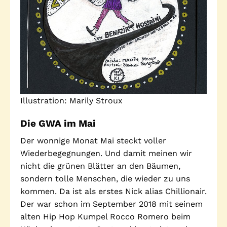
Standorte
Leseförderung
Gemeinwesenarbeit
Ferienprogramm
Raumvermietung
Auszeichnungen
Jobs + Praktika
Illustration: Marily Stroux
Förderverein
Die GWA im Mai
Förderer
Der wonnige Monat Mai steckt voller
Wiederbegegnungen. Und damit meinen wir
nicht die grünen Blätter an den Bäumen,
Beratung +
Stadtteil + Kultur
sondern tolle Menschen, die wieder zu uns
Unterstützung
kommen. Da ist als erstes Nick alias Chillionair.
Gefährliche Orte
Der war schon im September 2018 mit seinem
ADEBAR
alten Hip Hop Kumpel Rocco Romero beim
Kölibri
starK