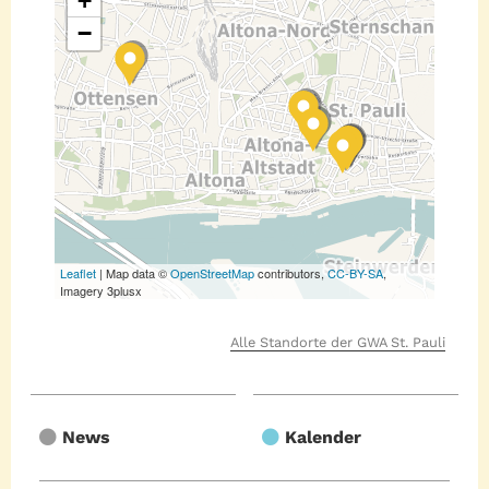
+
−
Leaflet
| Map data ©
OpenStreetMap
contributors,
CC-BY-SA
,
Imagery 3plusx
Alle Standorte der GWA St. Pauli
News
Kalender