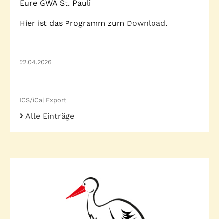
Eure GWA St. Pauli
Telefon: (040) 319 36 23
Hier ist das Programm zum
Download
.
Fax: (040) 410 98 87 57
E-Mail:
info@gwa-stpauli.de
Spenden: Investieren Sie in die GWA!
22.04.2026
ICS/iCal Export
News
Kalender
Alle Einträge
Kontakt
Impressum
Datenschutz