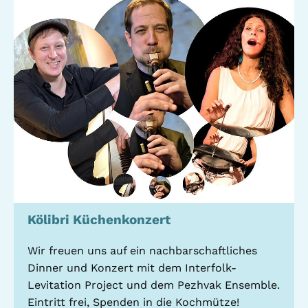
Standorte
Leseförderung
Gemeinwesenarbeit
Ferienprogramm
Raumvermietung
Auszeichnungen
Jobs + Praktika
Förderverein
Förderer
Kölibri Küchenkonzert
Beratung +
Stadtteil + Kultur
Unterstützung
Wir freuen uns auf ein nachbarschaftliches
Gefährliche Orte
Dinner und Konzert mit dem Interfolk-
ADEBAR
Levitation Project und dem Pezhvak Ensemble.
Kölibri
Eintritt frei, Spenden in die Kochmütze!
starK