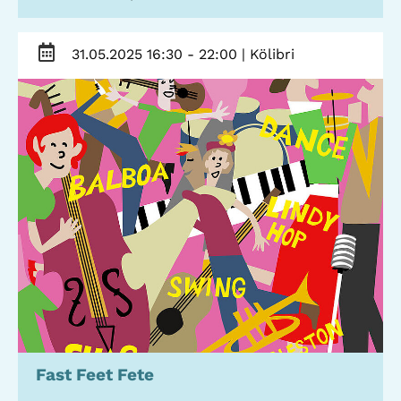
Stadtteilarbeit
IBiS
31.05.2025 16:30 - 22:00
| Kölibri
Medienzentrum
Offene Sozial- und
Behördenberatung
Stadtteiltheater
Big Point
Küchenkonzerte
Mieter helfern
Mietern
Familienberatung –
für Fragen zur
Erziehung
GWA St. Pauli e.V.
Gemeinwesenarbeit | Kulturarbeit | Sozialarbeit
Fast Feet Fete
Hein-Köllisch-Platz 11 + 12, 20359 Hamburg