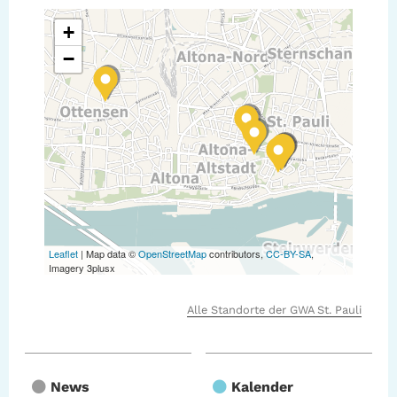
+
−
Leaflet
| Map data ©
OpenStreetMap
contributors,
CC-BY-SA
,
Imagery 3plusx
Alle Standorte der GWA St. Pauli
News
Kalender