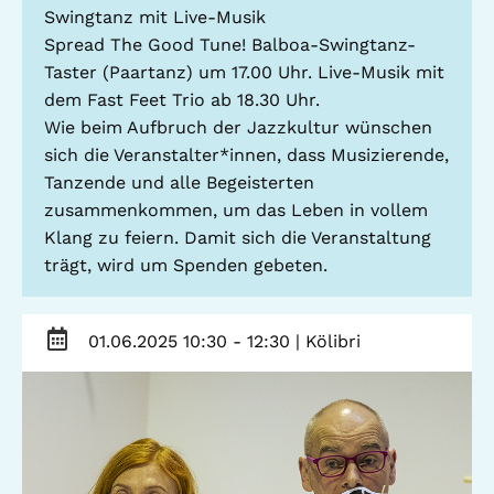
Swingtanz mit Live-Musik
Telefon: (040) 319 36 23
Spread The Good Tune! Balboa-Swingtanz-
Fax: (040) 410 98 87 57
Taster (Paartanz) um 17.00 Uhr. Live-Musik mit
E-Mail:
info@gwa-stpauli.de
dem Fast Feet Trio ab 18.30 Uhr.
Wie beim Aufbruch der Jazzkultur wünschen
Spenden: Investieren Sie in die GWA!
sich die Veranstalter*innen, dass Musizierende,
Tanzende und alle Begeisterten
zusammenkommen, um das Leben in vollem
Klang zu feiern. Damit sich die Veranstaltung
News
Kalender
trägt, wird um Spenden gebeten.
Kontakt
Impressum
Datenschutz
01.06.2025 10:30 - 12:30
| Kölibri